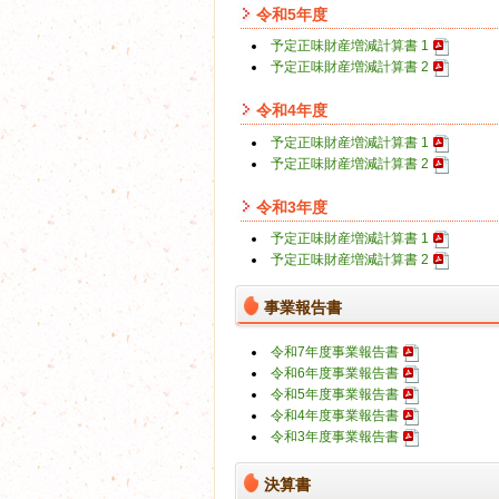
令和5年度
予定正味財産増減計算書 1
予定正味財産増減計算書 2
令和4年度
予定正味財産増減計算書 1
予定正味財産増減計算書 2
令和3年度
予定正味財産増減計算書 1
予定正味財産増減計算書 2
事業報告書
令和7年度事業報告書
令和6年度事業報告書
令和5年度事業報告書
令和4年度事業報告書
令和3年度事業報告書
決算書