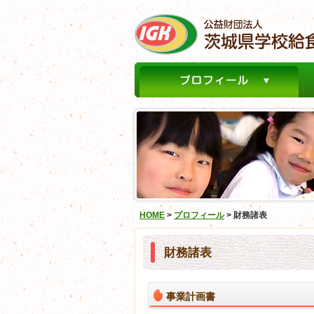
HOME
>
プロフィール
>
財務諸表
財務諸表
事業計画書