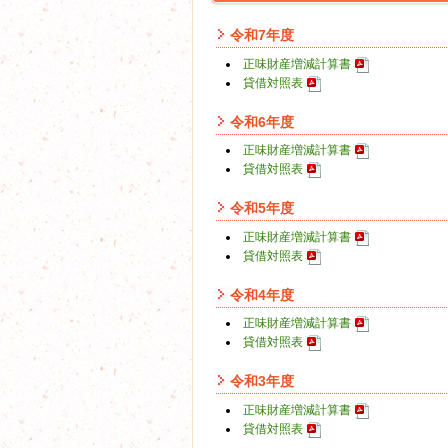
令和7年度
正味財産増減計算書
貸借対照表
令和6年度
正味財産増減計算書
貸借対照表
令和5年度
正味財産増減計算書
貸借対照表
令和4年度
正味財産増減計算書
貸借対照表
令和3年度
正味財産増減計算書
貸借対照表